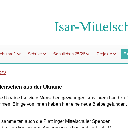
Isar-Mittelsc
chulprofil
Schüler
Schulleben 25/26
Projekte
El
`22
 Menschen aus der Ukraine
ie Ukraine hat viele Menschen gezwungen, aus ihrem Land zu flü
en. Einige von ihnen haben hier eine neue Bleibe gefunden, d
 sammelten auch die Plattlinger Mittelschüler Spenden.
6 hatten Muffins und Kuchen gebacken und verkauft. Mit