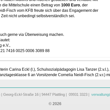
e die Mittelschule einen Betrag von
1000 Euro
, der
Neidl-Fisch vom KFB freute sich über das Engagement der
Zeit nicht unbedingt selbstverständlich sei.
auch gerne via Überweisung machen.
lautet:
 e.V.,
DE21 7416 0025 0006 3089 88
erin Carina Eckl (l.), Schulsozialpädagogin Lisa Tanzer (2.v.l.)
Ganztagesklasse 6 an Vorsitzende Cornelia Neidl-Fisch (2.v.r.) mi
ng | Georg-Eckl-Straße 16 | 94447 Plattling | 09931 3323 |
verwaltung@
© 2026