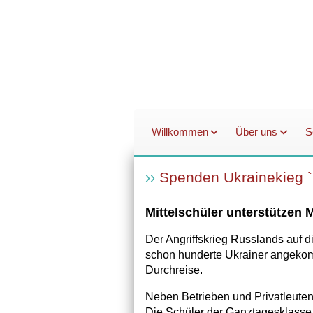
Willkommen
Über uns
S
Spenden Ukrainekieg 
Mittelschüler unterstützen
Der Angriffskrieg Russlands auf d
schon hunderte Ukrainer angekomm
Durchreise.
Neben Betrieben und Privatleuten
Die Schüler der Ganztagesklasse 