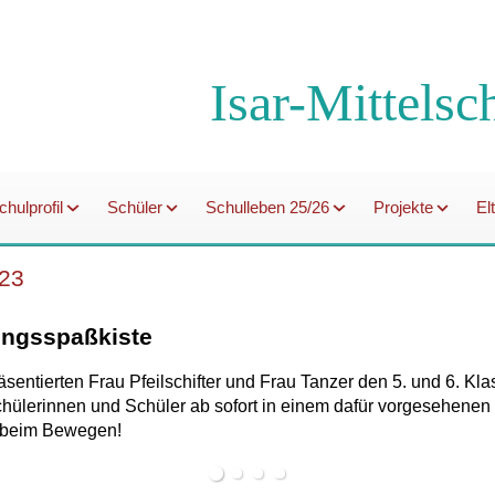
Isar-Mittelsc
chulprofil
Schüler
Schulleben 25/26
Projekte
El
23
ungsspaßkiste
sentierten Frau Pfeilschifter und Frau Tanzer den 5. und 6. Kl
hülerinnen und Schüler ab sofort in einem dafür vorgesehene
ß beim Bewegen!